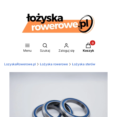
Produkty w koszy
Otwórz wyszukiwarkę
Menu
Szukaj
Zaloguj się
Koszyk
LozyskaRowerowe.pl
Łożyska rowerowe
Łożyska sterów