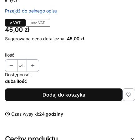
Przejdź do pełnego opisu
z VAT
bez VAT
Cena
45,00 zł
Sugerowana cena detaliczna:
45,00 zł
Ilość
szt.
Dostępność:
duża ilość
Dodaj do koszyka
Czas wysyłki:
24 godziny
Cechy produktu