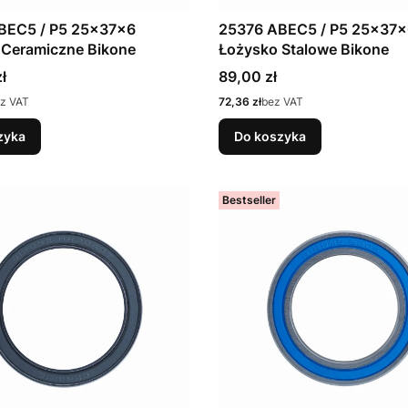
BEC5 / P5 25x37x6
25376 ABEC5 / P5 25x37x
 Ceramiczne Bikone
Łożysko Stalowe Bikone
Cena
ł
89,00 zł
Cena
z VAT
72,36 zł
bez VAT
zyka
Do koszyka
Bestseller