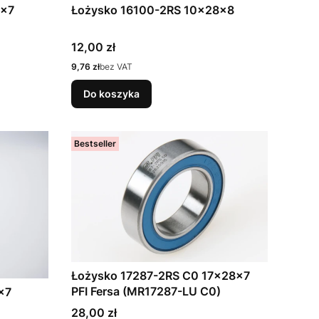
0x7
Łożysko 16100-2RS 10x28x8
Cena
12,00 zł
Cena
9,76 zł
bez VAT
Do koszyka
Bestseller
Łożysko 17287-2RS C0 17x28x7
PFI Fersa (MR17287-LU C0)
x7
Cena
28,00 zł