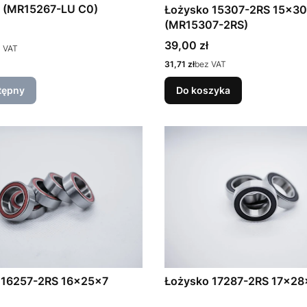
a (MR15267-LU C0)
Łożysko 15307-2RS 15x3
(MR15307-2RS)
Cena
39,00 zł
 VAT
Cena
31,71 zł
bez VAT
tępny
Do koszyka
 16257-2RS 16x25x7
Łożysko 17287-2RS 17x28