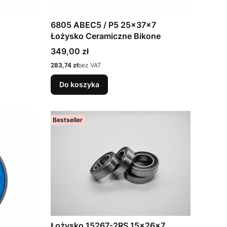
6805 ABEC5 / P5 25x37x7
Łożysko Ceramiczne Bikone
Cena
349,00 zł
Cena
283,74 zł
bez VAT
Do koszyka
Bestseller
Łożysko 15267-2RS 15x26x7