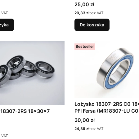
Cena
25,00 zł
Cena
 VAT
20,33 zł
bez VAT
zyka
Do koszyka
Bestseller
Łożysko 18307-2RS C0 1
PFI Fersa (MR18307-LU C0
 18307-2RS 18x30x7
Cena
30,00 zł
Cena
24,39 zł
bez VAT
 VAT