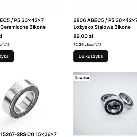
EC5 / P5 30x42x7
6806 ABEC5 / P5 30x42x
 Ceramiczne Bikone
Łożysko Stalowe Bikone
Cena
ł
89,00 zł
Cena
z VAT
72,36 zł
bez VAT
zyka
Do koszyka
Nowość
 15267-2RS C0 15x26x7