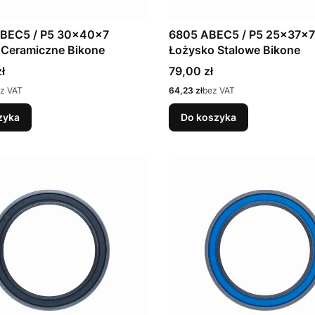
BEC5 / P5 30x40x7
6805 ABEC5 / P5 25x37x7
 Ceramiczne Bikone
Łożysko Stalowe Bikone
Cena
ł
79,00 zł
Cena
z VAT
64,23 zł
bez VAT
zyka
Do koszyka