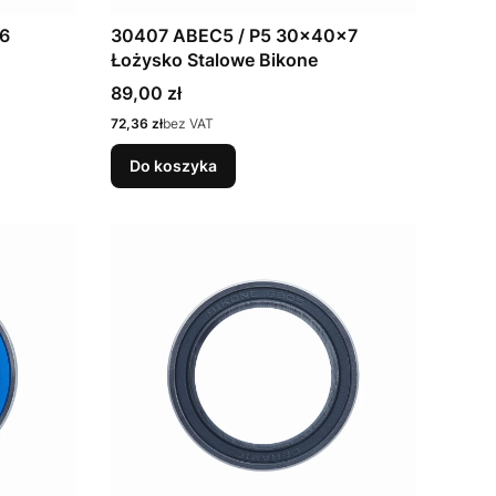
6
30407 ABEC5 / P5 30x40x7
Łożysko Stalowe Bikone
Cena
89,00 zł
Cena
72,36 zł
bez VAT
Do koszyka