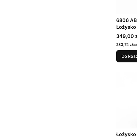
6806 AB
Łożysko
Cena
349,00 z
Cena
283,74 zł
be
Do kos
Łożysko