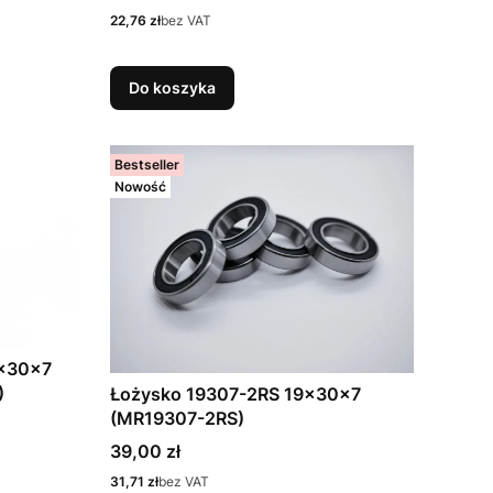
Cena
22,76 zł
bez VAT
Do koszyka
Bestseller
Nowość
8x30x7
)
Łożysko 19307-2RS 19x30x7
(MR19307-2RS)
Cena
39,00 zł
Cena
31,71 zł
bez VAT