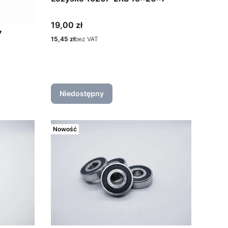
Cena
19,00 zł
7
Cena
15,45 zł
bez VAT
Niedostępny
Nowość