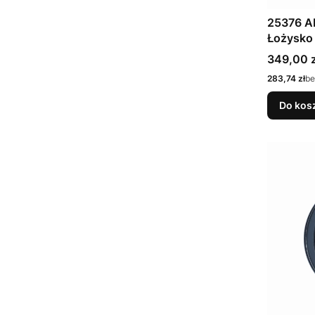
25376 A
Łożysko
Cena
349,00 z
Cena
283,74 zł
be
Do kos