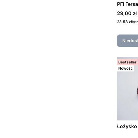
PFI Fers
Cena
29,00 zł
Cena
23,58 zł
bez
Niedos
Bestseller
Nowość
Łożysko