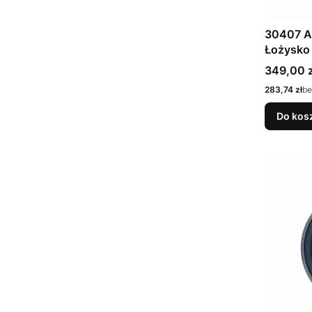
30407 A
Łożysko
Cena
349,00 z
Cena
283,74 zł
be
Do kos