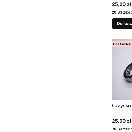
Cena
25,00 zł
Cena
20,33 zł
bez
Do kos
Bestseller
Łożysko
Cena
25,00 zł
Cena
20,33 zł
bez