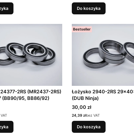
zyka
Do koszyka
Bestseller
 24377-2RS (MR2437-2RS)
Łożysko 2940-2RS 29x40
 (BB90/95, BB86/92)
(DUB Ninja)
Cena
30,00 zł
Cena
 VAT
24,39 zł
bez VAT
zyka
Do koszyka