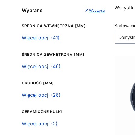
Wszystki
Wybrane
Wyczyść
Lista
Sortowani
ŚREDNICA WEWNĘTRZNA [MM]
Średnica wewnętrzna [mm]
Więcej opcji (41)
Domyśl
ŚREDNICA ZEWNĘTRZNA [MM]
Średnica zewnętrzna [mm]
Więcej opcji (46)
GRUBOŚĆ [MM]
Grubość [mm]
Więcej opcji (26)
CERAMICZNE KULKI
Ceramiczne kulki
Więcej opcji (2)