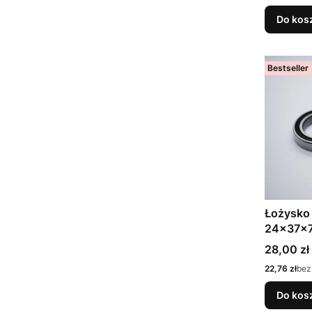
Do kos
Bestseller
Łożysko
24x37x7
Cena
28,00 zł
Cena
22,76 zł
bez
Do kos