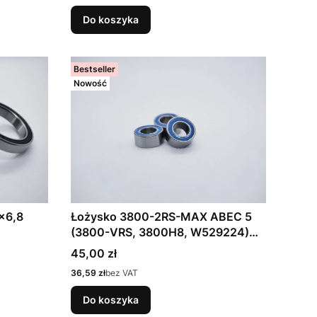
Do koszyka
Bestseller
Nowość
x6,8
Łożysko 3800-2RS-MAX ABEC 5
(3800-VRS, 3800H8, W529224)
10x19x8
Cena
45,00 zł
Cena
36,59 zł
bez VAT
Do koszyka