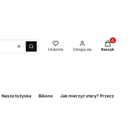
Produkty w kos
Wyczyść
Szukaj
Ulubione
Zaloguj się
Koszyk
Nasze łożyska
Bikone
Jak mierzyć stery? Przeczytaj!
O 