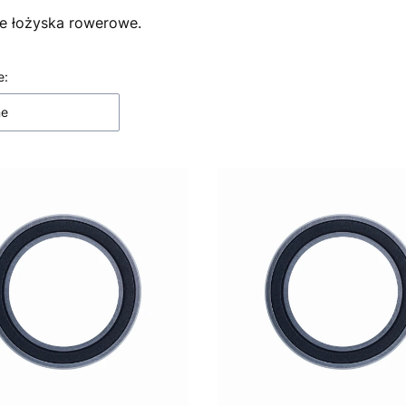
e łożyska rowerowe.
 produktów
e:
ne