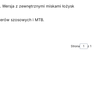
. Wersja z zewnętrznymi miskami łożysk
werów szosowych i MTB.
Strona
z 1