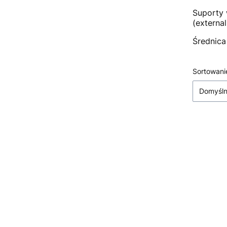
Suporty 
(external
Średnica
Lista
Sortowani
Domyśl