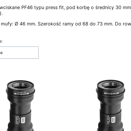
wciskane PF46 typu press fit, pod korbę o średnicy 30 mm
).
 mufy: Ø 46 mm. Szerokość ramy od 68 do 73 mm. Do ro
 produktów
e:
ne