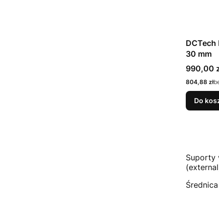
DCTech P
30 mm
Cena
990,00 z
Cena
804,88 zł
b
Do kos
Suporty 
(external
Średnica