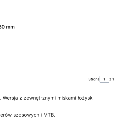
 30 mm
Strona
z 1
. Wersja z zewnętrznymi miskami łożysk
werów szosowych i MTB.