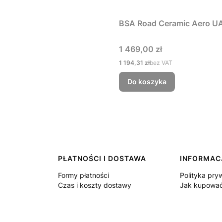
BSA Road Ceramic Aero UA
Cena
1 469,00 zł
Cena
1 194,31 zł
bez VAT
Do koszyka
PŁATNOŚCI I DOSTAWA
INFORMAC
Formy płatności
Polityka pry
Czas i koszty dostawy
Jak kupowa