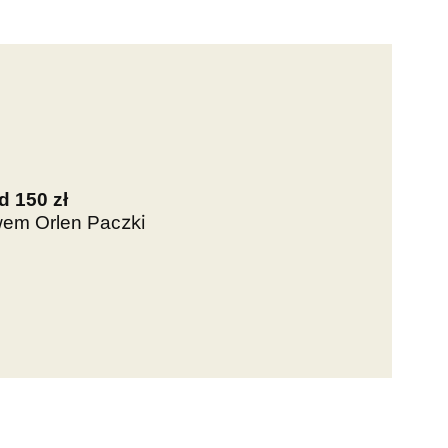
 150 zł
zki
twem Orlen Pac