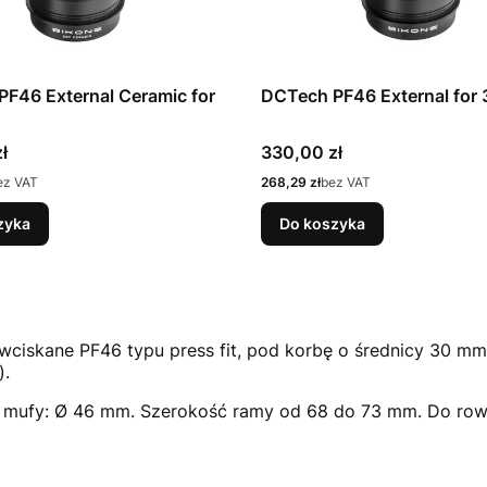
F46 External Ceramic for
DCTech PF46 External for
Cena
ł
330,00 zł
Cena
ez VAT
268,29 zł
bez VAT
zyka
Do koszyka
wciskane PF46 typu press fit, pod korbę o średnicy 30 mm
).
 mufy: Ø 46 mm. Szerokość ramy od 68 do 73 mm. Do ro