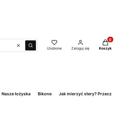
Produkty w kos
Wyczyść
Szukaj
Ulubione
Zaloguj się
Koszyk
Nasze łożyska
Bikone
Jak mierzyć stery? Przeczytaj!
O 