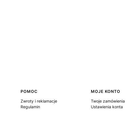
Linki w stopce
POMOC
MOJE KONTO
Zwroty i reklamacje
Twoje zamówienia
Regulamin
Ustawienia konta