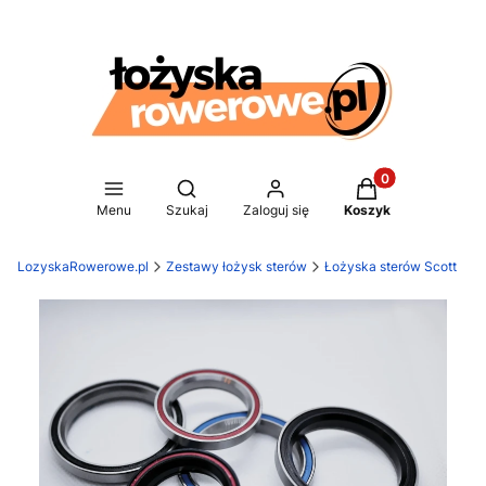
Produkty w koszy
Otwórz wyszukiwarkę
Menu
Szukaj
Zaloguj się
Koszyk
LozyskaRowerowe.pl
Zestawy łożysk sterów
Łożyska sterów Scott