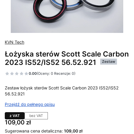
KVN Tech
Łożyska sterów Scott Scale Carbon
2023 IS52/IS52 56.52.921
Zestaw
0.00
(Oceny: 0 Recenzje: 0)
Zestaw łożysk sterów Scott Scale Carbon 2023 IS52/IS52
56.52.921
Przejdź do pełnego opisu
z VAT
bez VAT
Cena
109,00 zł
Sugerowana cena detaliczna:
109,00 zł